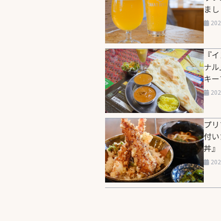
まし
20
『イ
ナル
キー
20
プリ
付い
丼』
20