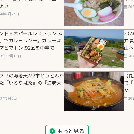
ょう
20
24年2月25日
ンド・ネパールレストラン ム
20
』でカレーランチ。カレーは
弁亭
マとマトンの2品を中辛で
山へ
23年12月15日
20
プリの海老天が2本とうどんが
【閉
た『いろりばた』の『海老天
で『
た
23年1月9日
20
もっと見る