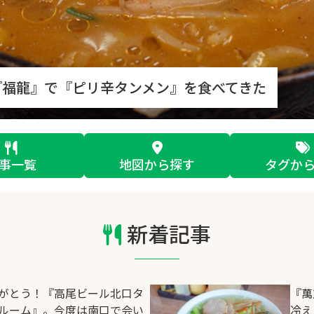
『福龍』で『ピリ辛タンメン』を食べてきた
事一覧
地図から探す
タグか
新着記事
がとう！『高尾ビール北口タ
『萬
ルーム』。今度は南口で会い
冷え