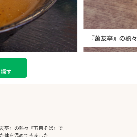
『萬友亭』の熱
ら探す
友亭』の熱々『五目そば』で
た体を温めてきました